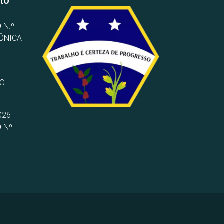
to
 N.º
RÔNICA
TO
26 -
 Nº