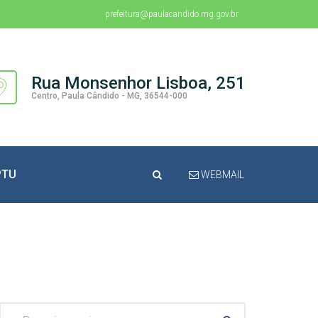
prefeitura@paulacandido.mg.gov.br
Rua Monsenhor Lisboa, 251
Centro, Paula Cândido - MG, 36544-000
PTU
WEBMAIL
Pesquisar: