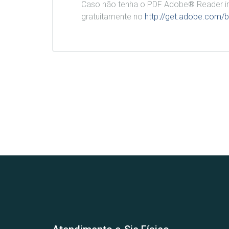
Caso não tenha o PDF Adobe® Reader in
gratuitamente no
http://get.adobe.com/b