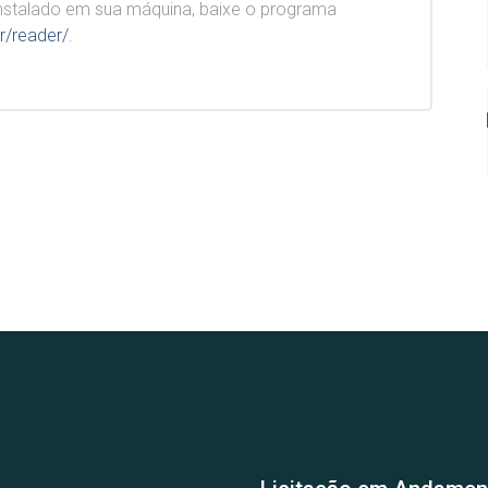
stalado em sua máquina, baixe o programa
r/reader/
.