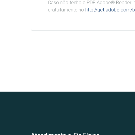
Caso não tenha o PDF Adobe® Reader in
gratuitamente no
http://get.adobe.com/b