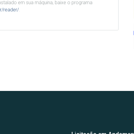
stalado em sua máquina, baixe o programa
r/reader/
.