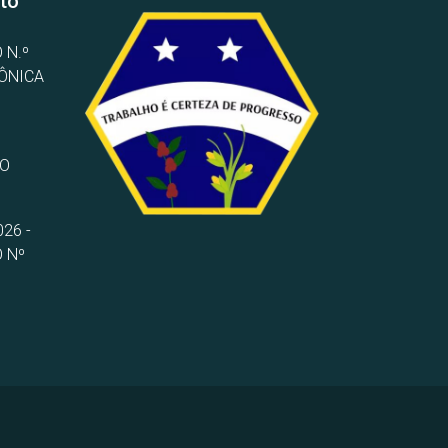
to
 N.º
RÔNICA
TO
26 -
 Nº