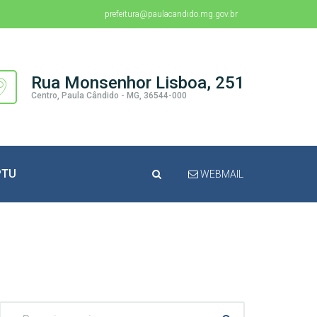
prefeitura@paulacandido.mg.gov.br
Rua Monsenhor Lisboa, 251
Centro, Paula Cândido - MG, 36544-000
PTU
WEBMAIL
Pesquisar: