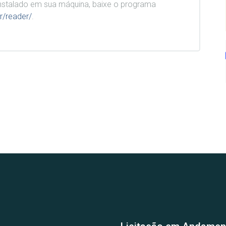
stalado em sua máquina, baixe o programa
r/reader/
.