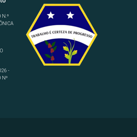
to
 N.º
RÔNICA
TO
26 -
 Nº