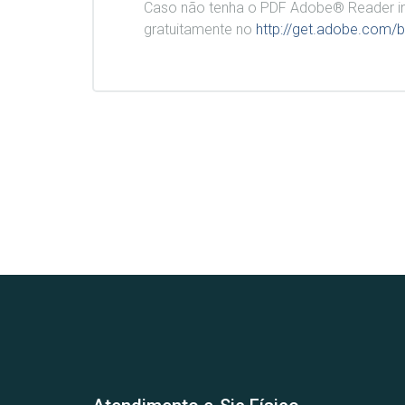
Caso não tenha o PDF Adobe® Reader in
gratuitamente no
http://get.adobe.com/b