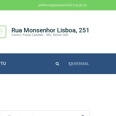
prefeitura@paulacandido.mg.gov.br
Rua Monsenhor Lisboa, 251
Centro, Paula Cândido - MG, 36544-000
PTU
WEBMAIL
Pesquisar: