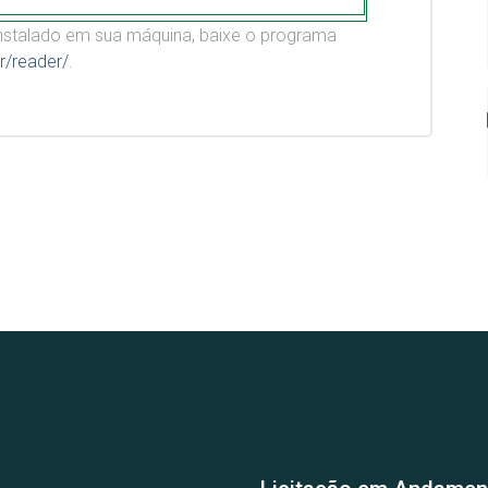
stalado em sua máquina, baixe o programa
r/reader/
.