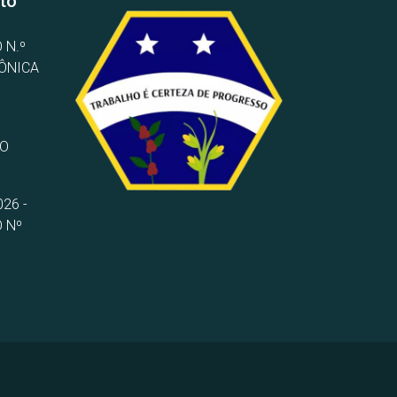
to
 N.º
RÔNICA
TO
26 -
 Nº