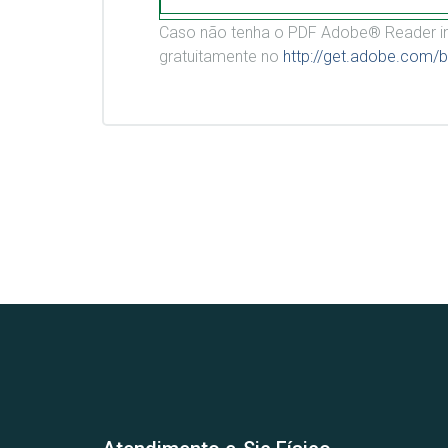
Caso não tenha o PDF Adobe® Reader in
gratuitamente no
http://get.adobe.com/b