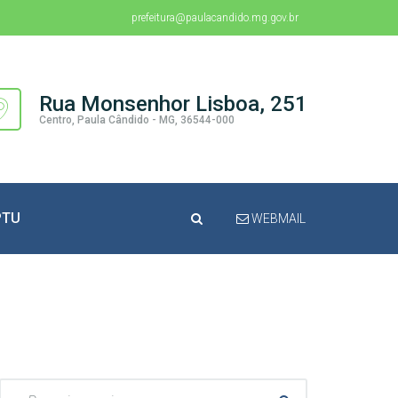
prefeitura@paulacandido.mg.gov.br
Rua Monsenhor Lisboa, 251
Centro, Paula Cândido - MG, 36544-000
PTU
WEBMAIL
Pesquisar: