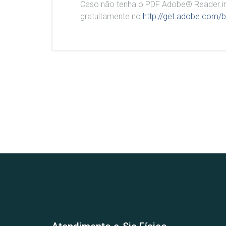
Caso não tenha o PDF Adobe® Reader in
gratuitamente no
http://get.adobe.com/b