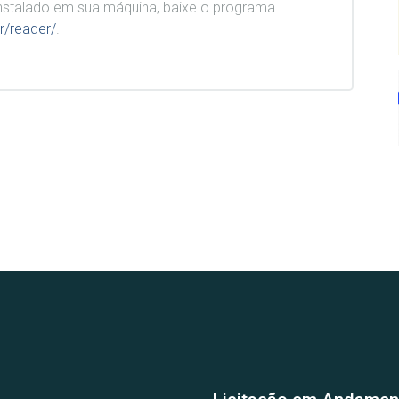
stalado em sua máquina, baixe o programa
r/reader/
.