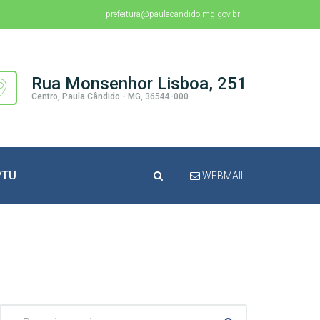
prefeitura@paulacandido.mg.gov.br
Rua Monsenhor Lisboa, 251
Centro, Paula Cândido - MG, 36544-000
PTU
WEBMAIL
Pesquisar: