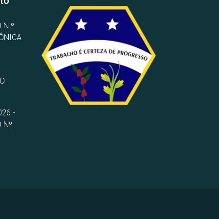
to
 N.º
RÔNICA
TO
26 -
 Nº