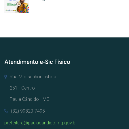
Atendimento e-Sic Físico
Rua Monsenhor Lisboa
251 - Centro
Paula Cândido - MG
(32) 99820-7495
prefeitura@paulacandido.mg.gov.br