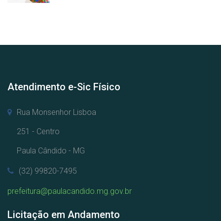
Atendimento e-Sic Físico
Rua Monsenhor Lisboa
251 - Centro
Paula Cândido - MG
(32) 99820-7495
prefeitura@paulacandido.mg.gov.br
Licitação em Andamento