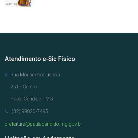
Atendimento e-Sic Físico
Rua Monsenhor Lisboa
251 - Centro
Paula Cândido - MG
(32) 99820-7495
prefeitura@paulacandido.mg.gov.br