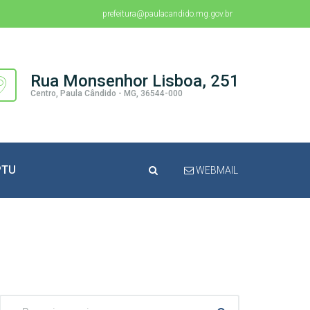
prefeitura@paulacandido.mg.gov.br
Rua Monsenhor Lisboa, 251
Centro, Paula Cândido - MG, 36544-000
PTU
WEBMAIL
Pesquisar: