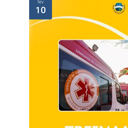
fev
10