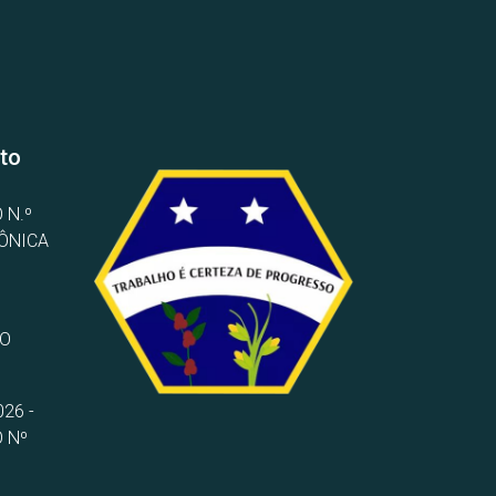
to
 N.º
RÔNICA
TO
26 -
 Nº