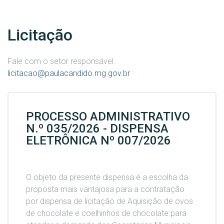
Licitação
Fale com o setor responsável:
licitacao@paulacandido.mg.gov.br
PROCESSO ADMINISTRATIVO
N.º 035/2026 - DISPENSA
ELETRÔNICA Nº 007/2026
O objeto da presente dispensa é a escolha da
proposta mais vantajosa para a contratação
por dispensa de licitação de
Aquisição de ovos
de chocolate e coelhinhos de chocolate para