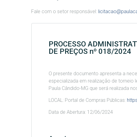
Fale com o setor responsável:
licitacao@paulac
PROCESSO ADMINISTRATIV
DE PREÇOS nº 018/2024
O presente documento apresenta a nece
especializada em realização de torneio l
Paula Cândido-MG que será realizada nos
LOCAL: Portal de Compras Públicas:
http
Data de Abertura: 12/06/2024