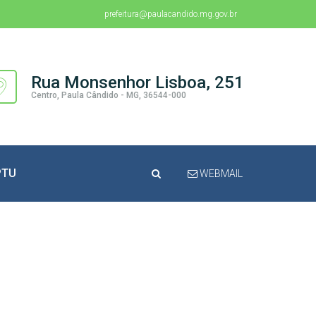
prefeitura@paulacandido.mg.gov.br
Rua Monsenhor Lisboa, 251
Centro, Paula Cândido - MG, 36544-000
PTU
WEBMAIL