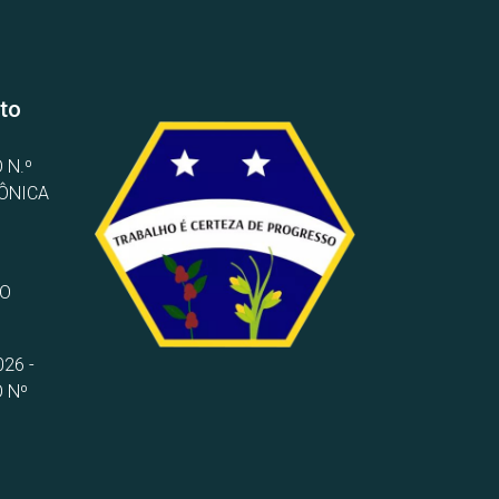
to
 N.º
RÔNICA
TO
26 -
 Nº