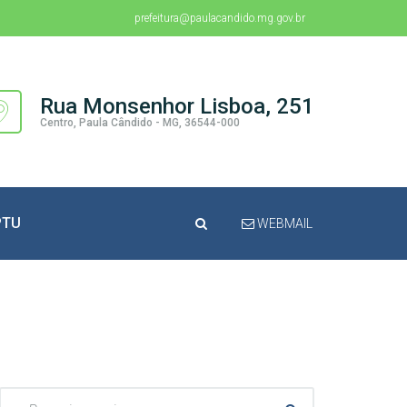
prefeitura@paulacandido.mg.gov.br
Rua Monsenhor Lisboa, 251
Centro, Paula Cândido - MG, 36544-000
PTU
WEBMAIL
Pesquisar: