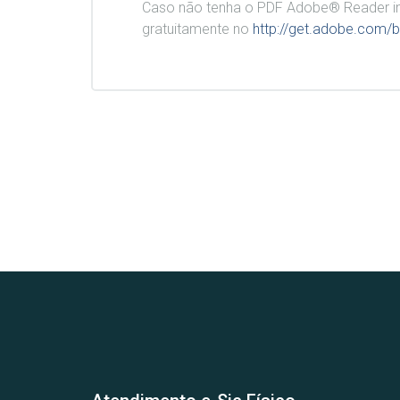
Caso não tenha o PDF Adobe® Reader in
gratuitamente no
http://get.adobe.com/b