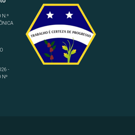
to
 N.º
RÔNICA
TO
26 -
 Nº