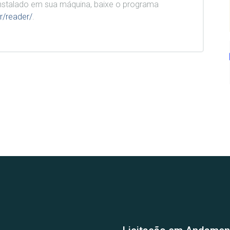
stalado em sua máquina, baixe o programa
r/reader/
.