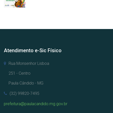
Atendimento e-Sic Físico
Rua Monsenhor Lisboa
251 - Centro
Paula Cândido - MG
(32) 99820-7495
prefeitura@paulacandido.mg.gov.br