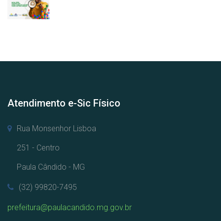
Atendimento e-Sic Físico
Rua Monsenhor Lisboa
251 - Centro
Paula Cândido - MG
(32) 99820-7495
prefeitura@paulacandido.mg.gov.br