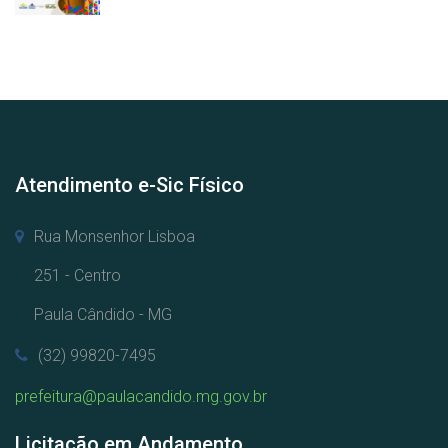
Atendimento e-Sic Físico
Rua Monsenhor Lisboa
251 - Centro
Paula Cândido - MG
(32) 99820-7495
prefeitura@paulacandido.mg.gov.br
Licitação em Andamento