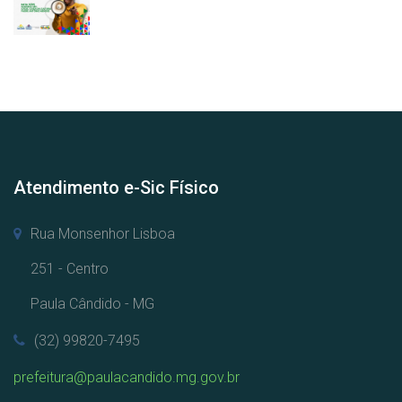
Atendimento e-Sic Físico
Rua Monsenhor Lisboa
251 - Centro
Paula Cândido - MG
(32) 99820-7495
prefeitura@paulacandido.mg.gov.br