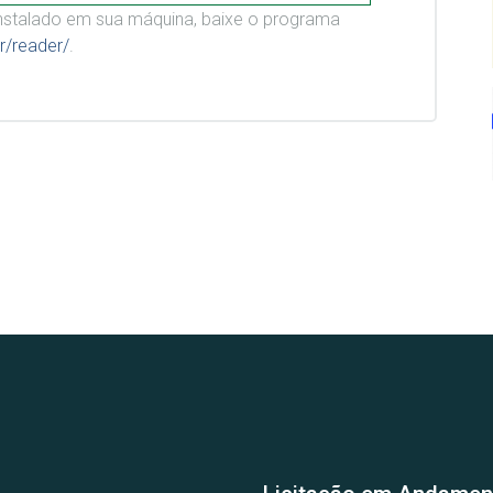
stalado em sua máquina, baixe o programa
r/reader/
.