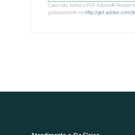
Caso não tenha o PDF Adobe® Reader in
gratuitamente no
http://get.adobe.com/b