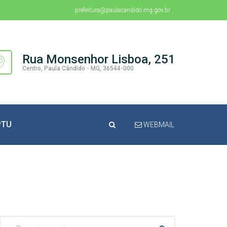
prefeitura@paulacandido.mg.gov.br
Rua Monsenhor Lisboa, 251
Centro, Paula Cândido - MG, 36544-000
PTU
WEBMAIL
Pesquisar: