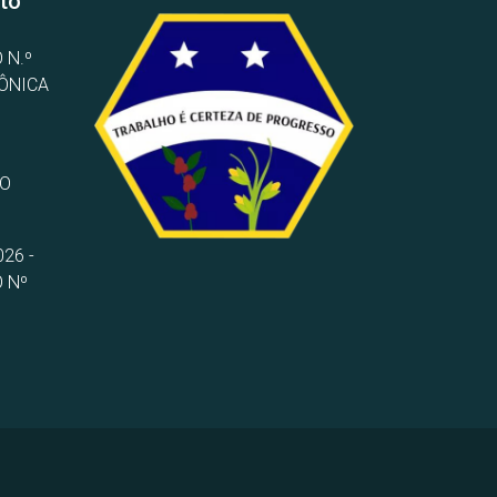
to
 N.º
RÔNICA
TO
26 -
 Nº