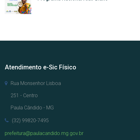
Atendimento e-Sic Físico
Rua Monsenhor Lisboa
251 - Centro
Paula Cândido - MG
(32) 99820-7495
prefeitura@paulacandido.mg.gov.br