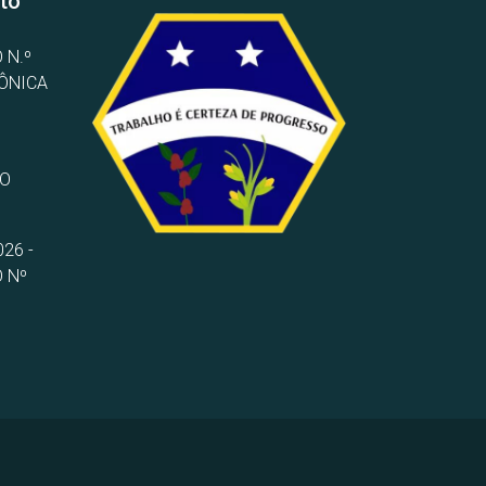
to
 N.º
RÔNICA
TO
26 -
 Nº