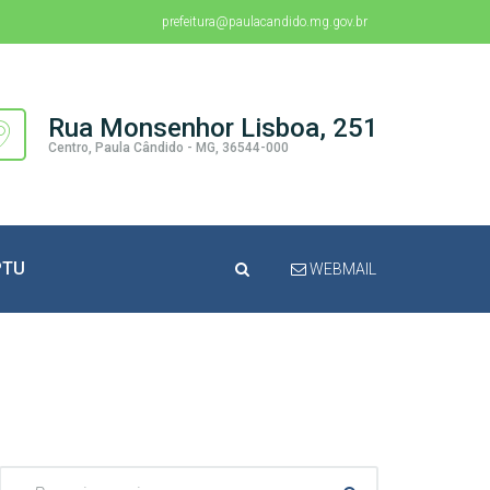
prefeitura@paulacandido.mg.gov.br
Rua Monsenhor Lisboa, 251
Centro, Paula Cândido - MG, 36544-000
PTU
WEBMAIL
Pesquisar: