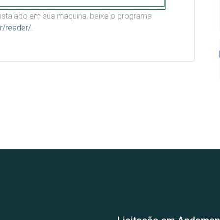
stalado em sua máquina, baixe o programa
r/reader/
.