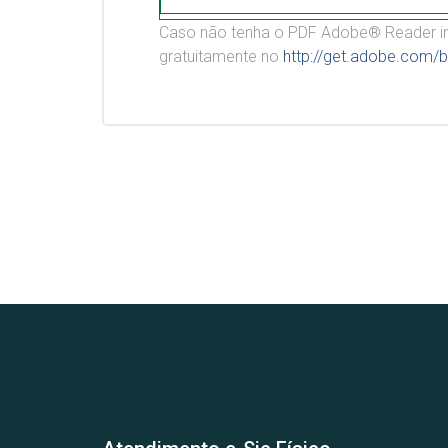
Caso não tenha o PDF Adobe® Reader in
gratuitamente no
http://get.adobe.com/b