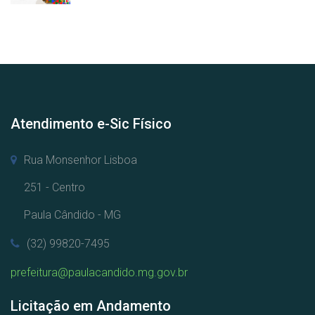
Atendimento e-Sic Físico
Rua Monsenhor Lisboa
251 - Centro
Paula Cândido - MG
(32) 99820-7495
prefeitura@paulacandido.mg.gov.br
Licitação em Andamento