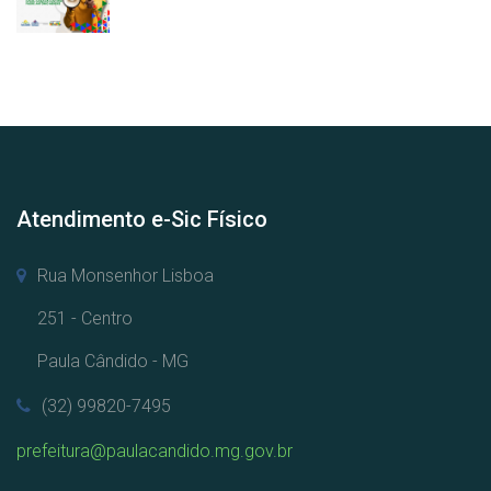
Atendimento e-Sic Físico
Rua Monsenhor Lisboa
251 - Centro
Paula Cândido - MG
(32) 99820-7495
prefeitura@paulacandido.mg.gov.br