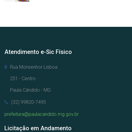
Atendimento e-Sic Físico
Rua Monsenhor Lisboa
251 - Centro
Paula Cândido - MG
(32) 99820-7495
prefeitura@paulacandido.mg.gov.br
Licitação em Andamento