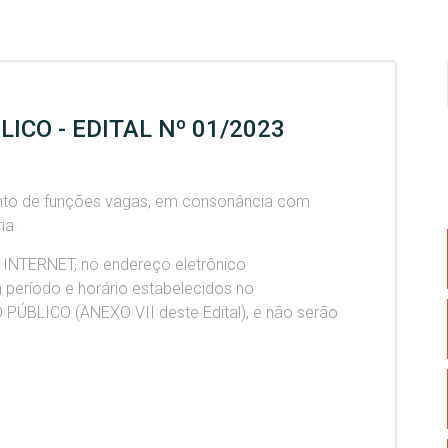
ICO - EDITAL Nº 01/2023
ento de funções vagas, em consonância com
ia.
A INTERNET, no endereço eletrônico
m período e horário estabelecidos no
LICO (ANEXO VII deste Edital), e não serão