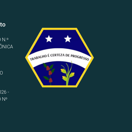
to
 N.º
RÔNICA
TO
26 -
 Nº