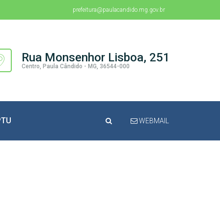
prefeitura@paulacandido.mg.gov.br
Rua Monsenhor Lisboa, 251
Centro, Paula Cândido - MG, 36544-000
PTU
WEBMAIL