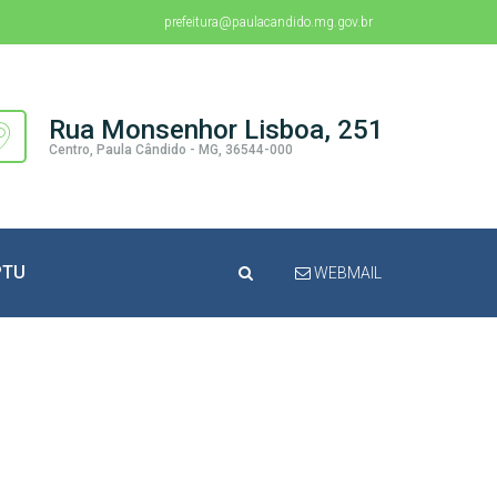
prefeitura@paulacandido.mg.gov.br
Rua Monsenhor Lisboa, 251
Centro, Paula Cândido - MG, 36544-000
PTU
WEBMAIL