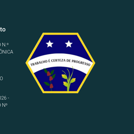
to
 N.º
RÔNICA
TO
26 -
 Nº